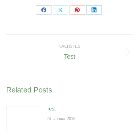
Teilen
Teilen
Teilen
Teilen
Schaltflächen
Schaltflächen
Schaltflächen
Schaltflächen
Kommentarnavigation
NÄCHSTES
Test
Nächster
Beitrag:
Related Posts
Test
24. Januar 2016