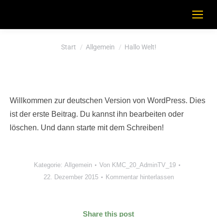
Sie befinden sich hier:
Start
Allgemein
Hallo Welt!
Willkommen zur deutschen Version von WordPress. Dies
ist der erste Beitrag. Du kannst ihn bearbeiten oder
löschen. Und dann starte mit dem Schreiben!
Kategorie:
Allgemein
Von
KMC_20_AdminTV_19
22. Dezember 2015
Kommentar hinterlassen
Share this post