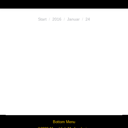
Sie befinden sich hier:
Start
2016
Januar
24
Test
Allgemein
Von
KMC_20_AdminTV_19
24. Januar 2016
Kommentar hinterlassen
Test des Datums.
Bottom Menu