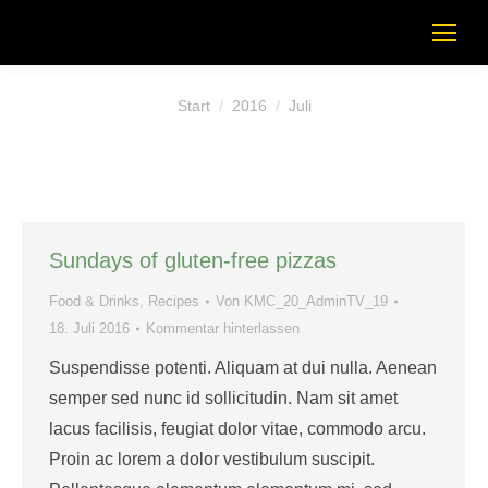
Sie befinden sich hier:
Start
2016
Juli
Sundays of gluten-free pizzas
Food & Drinks
,
Recipes
Von
KMC_20_AdminTV_19
18. Juli 2016
Kommentar hinterlassen
Suspendisse potenti. Aliquam at dui nulla. Aenean
semper sed nunc id sollicitudin. Nam sit amet
lacus facilisis, feugiat dolor vitae, commodo arcu.
Proin ac lorem a dolor vestibulum suscipit.