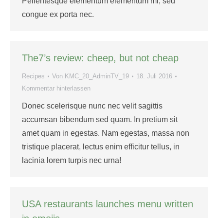
Pellentesque elementum elementum mi, sed
congue ex porta nec.
The7’s review: cheep, but not cheap
Recipes
Von
KMC_20_AdminTV_19
18. Juli 2016
Kommentar hinterlassen
Donec scelerisque nunc nec velit sagittis
accumsan bibendum sed quam. In pretium sit
amet quam in egestas. Nam egestas, massa non
tristique placerat, lectus enim efficitur tellus, in
lacinia lorem turpis nec urna!
USA restaurants launches menu written