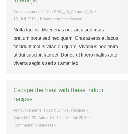
in emojis
Announcements
Von
KMC_20_AdminTV_19
18. Juli 2016
Kommentar hinterlassen
Nulla facilisi. Maecenas nec arcu sed risus
pretium porta sed nec quam. Cras at eros at lacus
tincidunt mollis vitae eu quam. Vivamus nec enim
ut dui suscipit laoreet. Donec ut libero mattis ante
viverra sagittis sed sit amet leo.
Escape the heat with these indoor
recipes
Announcements
,
Food & Drinks
,
Recipes
Von
KMC_20_AdminTV_19
18. Juli 2016
Kommentar hinterlassen